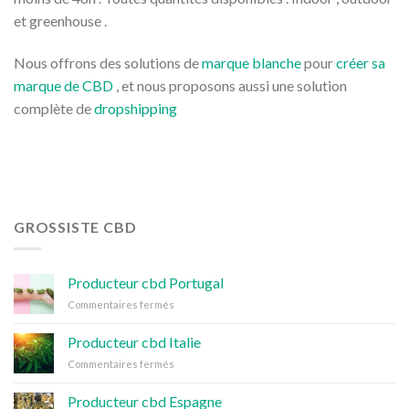
et greenhouse .
Nous offrons des solutions de
marque blanche
pour
créer sa
marque de CBD
, et nous proposons aussi une solution
complète de
dropshipping
GROSSISTE CBD
Producteur cbd Portugal
sur
Commentaires fermés
Producteur
cbd
Producteur cbd Italie
Portugal
sur
Commentaires fermés
Producteur
cbd
Producteur cbd Espagne