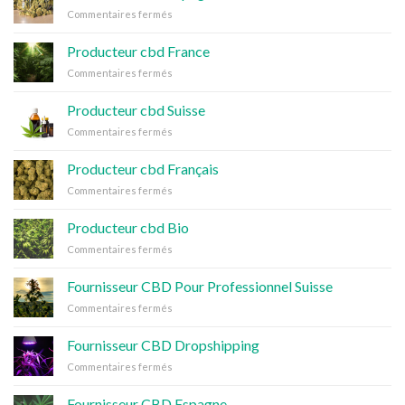
Italie
sur
Commentaires fermés
Producteur
cbd
Producteur cbd France
Espagne
sur
Commentaires fermés
Producteur
cbd
Producteur cbd Suisse
France
sur
Commentaires fermés
Producteur
cbd
Producteur cbd Français
Suisse
sur
Commentaires fermés
Producteur
cbd
Producteur cbd Bio
Français
sur
Commentaires fermés
Producteur
cbd
Fournisseur CBD Pour Professionnel Suisse
Bio
sur
Commentaires fermés
Fournisseur
CBD
Fournisseur CBD Dropshipping
Pour
sur
Commentaires fermés
Professionnel
Fournisseur
Suisse
CBD
Fournisseur CBD Espagne