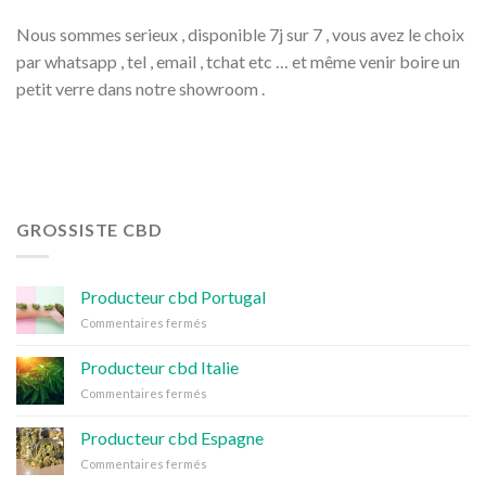
Nous sommes serieux , disponible 7j sur 7 , vous avez le choix
par whatsapp , tel , email , tchat etc … et même venir boire un
petit verre dans notre showroom .
GROSSISTE CBD
Producteur cbd Portugal
sur
Commentaires fermés
Producteur
cbd
Producteur cbd Italie
Portugal
sur
Commentaires fermés
Producteur
cbd
Producteur cbd Espagne
Italie
sur
Commentaires fermés
Producteur