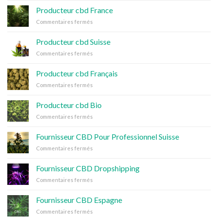
cbd
Producteur cbd France
Espagne
sur
Commentaires fermés
Producteur
cbd
Producteur cbd Suisse
France
sur
Commentaires fermés
Producteur
cbd
Producteur cbd Français
Suisse
sur
Commentaires fermés
Producteur
cbd
Producteur cbd Bio
Français
sur
Commentaires fermés
Producteur
cbd
Fournisseur CBD Pour Professionnel Suisse
Bio
sur
Commentaires fermés
Fournisseur
CBD
Fournisseur CBD Dropshipping
Pour
sur
Commentaires fermés
Professionnel
Fournisseur
Suisse
CBD
Fournisseur CBD Espagne
Dropshipping
sur
Commentaires fermés